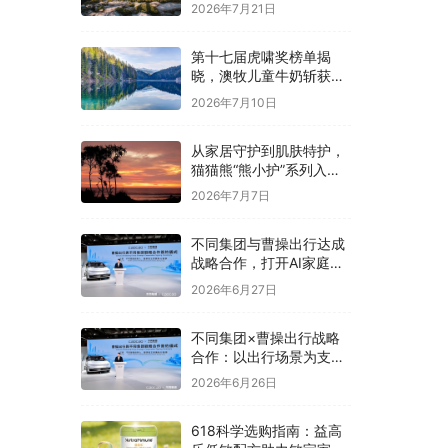
2026年7月21日
第十七届虎啸奖榜单揭
晓，澳牧儿童牛奶斩获母
婴亲子类优秀奖
2026年7月10日
从家居守护到肌肤特护，
猫猫熊“熊小护”系列入局
婴童敏肌洗护赛道
2026年7月7日
不同集团与曹操出行达成
战略合作，打开AI家庭生
态的想象空间
2026年6月27日
不同集团×曹操出行战略
合作：以出行场景为支
点，赋能家庭AI生态升级
2026年6月26日
618科学选购指南：益高