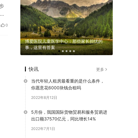
步
蓝
0
，重新定
博爱医院儿童医学中心：那些家长担忧的
博爱医院
事，这里有答案
成长的“守
快讯
更多
当代年轻人租房最看重的是什么条件，
你愿意花6000块钱合租吗
2022年8月12日
5月份，我国国际货物贸易和服务贸易进
出口额37570亿元，同比增长14%
2022年7月1日