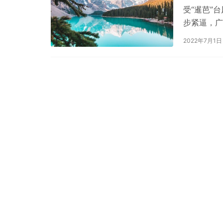
受“暹芭”
步紧逼，广
色预警信号
2022年7月1日