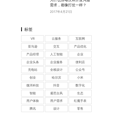
需求，都像打仗一样？
2017年4月21日
标签
VR
云服务
互联网
亚马逊
交互
产品优化
产品经理
人工智能
企业
企业头条
企业服务
便利店
充电站
全栈设计
公众号
创业
哈尔滨
小米
微洱科技
抖音
数字化
智能
暹芭台风
生态
用户体验
用户需求
红魔手表
腾讯
设计
零售