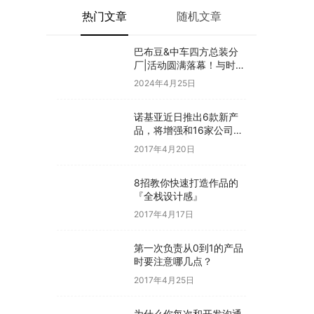
热门文章
随机文章
巴布豆&中车四方总装分
厂|活动圆满落幕！与时代
同行·见证新生
2024年4月25日
诺基亚近日推出6款新产
品，将增强和16家公司合
作，VR领域发力明显
2017年4月20日
8招教你快速打造作品的
『全栈设计感』
2017年4月17日
第一次负责从0到1的产品
时要注意哪几点？
2017年4月25日
为什么你每次和开发沟通