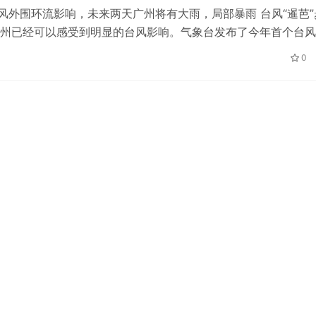
台风外围环流影响，未来两天广州将有大雨，局部暴雨 台风“暹芭”
州已经可以感受到明显的台风影响。气象台发布了今年首个台风
。初步看来，“弱”台风“暹芭…
0
Joie巧儿宜Porto轻旅车新品上市
义“从0开始”的婴童出行体验