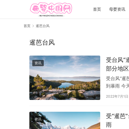
首页
母婴资讯
首页
暹芭台风
暹芭台风
受台风“
资讯
部分地区
受台风“暹
到暴雨 今
尾等地的部
2022年7月1日
受“暹芭
资讯
雨