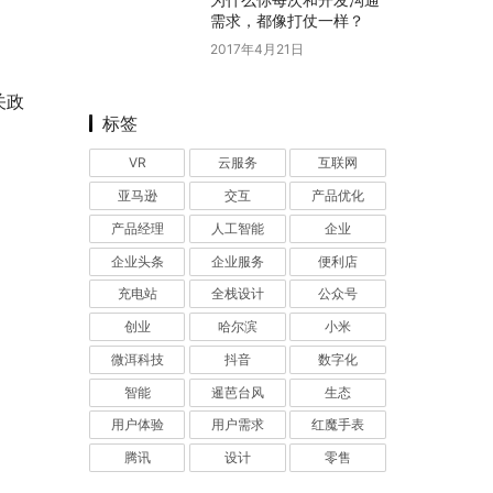
需求，都像打仗一样？
2017年4月21日
关政
标签
VR
云服务
互联网
亚马逊
交互
产品优化
产品经理
人工智能
企业
企业头条
企业服务
便利店
充电站
全栈设计
公众号
创业
哈尔滨
小米
微洱科技
抖音
数字化
智能
暹芭台风
生态
用户体验
用户需求
红魔手表
腾讯
设计
零售