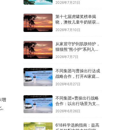
2026年7月21日
第十七届虎啸奖榜单揭
晓，澳牧儿童牛奶斩获母
婴亲子类优秀奖
2026年7月10日
从家居守护到肌肤特护，
猫猫熊“熊小护”系列入局
婴童敏肌洗护赛道
2026年7月7日
不同集团与曹操出行达成
战略合作，打开AI家庭生
态的想象空间
2026年6月27日
不同集团×曹操出行战略
步增
合作：以出行场景为支
化。
点，赋能家庭AI生态升级
2026年6月26日
618科学选购指南：益高