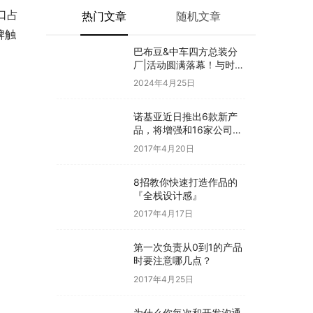
口占
热门文章
随机文章
牌触
巴布豆&中车四方总装分
厂|活动圆满落幕！与时代
同行·见证新生
2024年4月25日
诺基亚近日推出6款新产
品，将增强和16家公司合
作，VR领域发力明显
2017年4月20日
8招教你快速打造作品的
『全栈设计感』
2017年4月17日
第一次负责从0到1的产品
时要注意哪几点？
2017年4月25日
为什么你每次和开发沟通