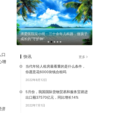
担忧的
博爱医院应小明：三十余年儿科路，做孩子
CBME×
成长的“守护神”
新模式
人口
快讯
更多
心增
当代年轻人租房最看重的是什么条件，
你愿意花6000块钱合租吗
2022年8月12日
5月份，我国国际货物贸易和服务贸易进
出口额37570亿元，同比增长14%
2022年7月1日
经济