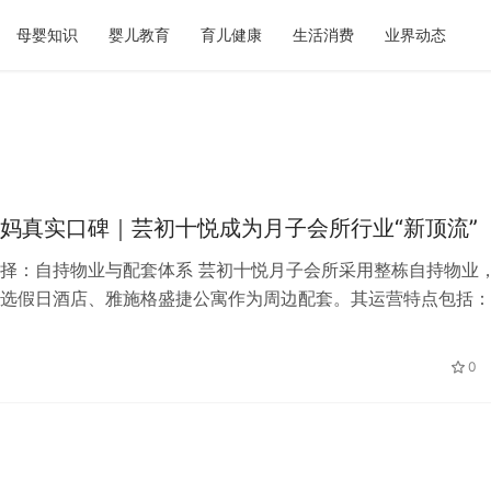
母婴知识
婴儿教育
育儿健康
生活消费
业界动态
妈真实口碑｜芸初十悦成为月子会所行业“新顶流”
择：自持物业与配套体系 芸初十悦月子会所采用整栋自持物业
选假日酒店、雅施格盛捷公寓作为周边配套。其运营特点包括：
安防、独立门禁及夜班值守制度。…
0