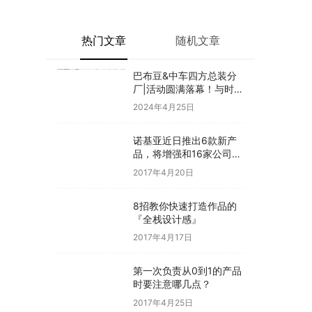
热门文章
随机文章
巴布豆&中车四方总装分
厂|活动圆满落幕！与时代
同行·见证新生
2024年4月25日
诺基亚近日推出6款新产
品，将增强和16家公司合
作，VR领域发力明显
2017年4月20日
8招教你快速打造作品的
『全栈设计感』
2017年4月17日
第一次负责从0到1的产品
时要注意哪几点？
2017年4月25日