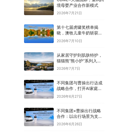
境母婴产业合作新模式
2026年7月21日
第十七届虎啸奖榜单揭
晓，澳牧儿童牛奶斩获母
婴亲子类优秀奖
2026年7月10日
从家居守护到肌肤特护，
猫猫熊“熊小护”系列入局
婴童敏肌洗护赛道
2026年7月7日
不同集团与曹操出行达成
战略合作，打开AI家庭生
态的想象空间
2026年6月27日
不同集团×曹操出行战略
合作：以出行场景为支
点，赋能家庭AI生态升级
2026年6月26日