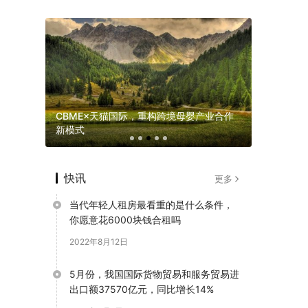
，做孩子
CBME×天猫国际，重构跨境母婴产业合作
广州得宝
新模式
“小小圆梦
快讯
更多
当代年轻人租房最看重的是什么条件，
你愿意花6000块钱合租吗
2022年8月12日
5月份，我国国际货物贸易和服务贸易进
出口额37570亿元，同比增长14%