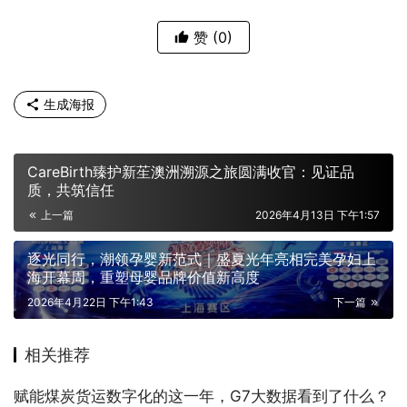
赞
(0)
生成海报
CareBirth臻护新苼澳洲溯源之旅圆满收官：见证品
质，共筑信任
上一篇
2026年4月13日 下午1:57
逐光同行，潮领孕婴新范式｜盛夏光年亮相完美孕妇上
海开幕周，重塑母婴品牌价值新高度
2026年4月22日 下午1:43
下一篇
相关推荐
赋能煤炭货运数字化的这一年，G7大数据看到了什么？