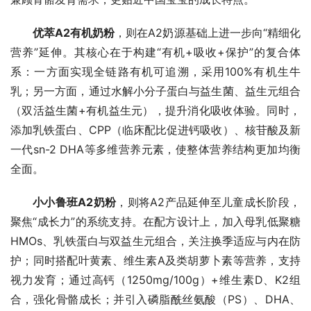
优萃A2有机奶粉
，则在A2奶源基础上进一步向“精细化
营养”延伸。其核心在于构建“有机+吸收+保护”的复合体
系：一方面实现全链路有机可追溯，采用100%有机生牛
乳；另一方面，通过水解小分子蛋白与益生菌、益生元组合
（双活益生菌+有机益生元），提升消化吸收体验。同时，
添加乳铁蛋白、CPP（临床配比促进钙吸收）、核苷酸及新
一代sn-2 DHA等多维营养元素，使整体营养结构更加均衡
全面。
小小鲁班A2奶粉
，则将A2产品延伸至儿童成长阶段，
聚焦“成长力”的系统支持。在配方设计上，加入母乳低聚糖
HMOs、乳铁蛋白与双益生元组合，关注换季适应与内在防
护；同时搭配叶黄素、维生素A及类胡萝卜素等营养，支持
视力发育；通过高钙（1250mg/100g）+维生素D、K2组
合，强化骨骼成长；并引入磷脂酰丝氨酸（PS）、DHA、