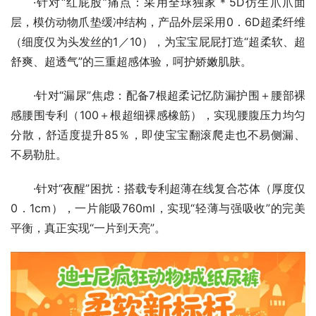
·针对“红屁股”痛点：采用全球独家＊5D仿生爪爪面
层，模仿动物爪垫缓冲结构，产品外层采用0．6D超柔纤维
（细度仅为头发丝的1／10），为宝宝屁屁打造“超柔软、超
舒爽、超透气”的三重超感体验，呵护娇嫩肌肤。
·针对“漏尿”焦虑：配备7根超柔记忆防漏护围＋腰部裸
感腰围专利（100＋根超细裸感橡筋），实现腰腹压力均匀
分散，舒适度提升85％，即使宝宝翻滚爬走也不易侧漏、
不易勒肚。
·针对“夜醒”困扰：搭载专利超薄在线复合芯体（厚度仅
0．1cm），一片能吸760ml，实现“轻薄与强吸收”的完美
平衡，真正实现“一片到天亮”。