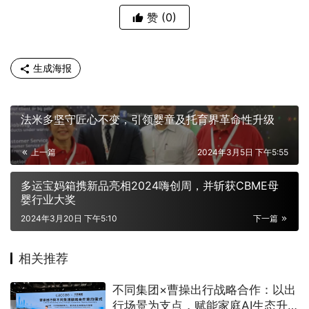
赞
(0)
生成海报
法米多坚守匠心不变，引领婴童及托育界革命性升级
上一篇
2024年3月5日 下午5:55
多运宝妈箱携新品亮相2024嗨创周，并斩获CBME母
婴行业大奖
2024年3月20日 下午5:10
下一篇
相关推荐
不同集团×曹操出行战略合作：以出
行场景为支点，赋能家庭AI生态升