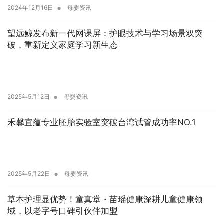
•
2024年12月16日
母婴资讯
望远鲸发布新一代网课屏：护眼技术与学习场景双突
破，重新定义家庭学习新生态
•
2025年5月12日
母婴资讯
禾馨宜蕴专业胚胎实验室突破台湾试管成功率NO.1
•
2025年5月22日
母婴资讯
草本护理显优势！童真堂・苗瑶健康深耕儿童健康领
域，以老字号口碑引伙伴加盟