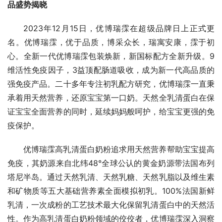
品盛势揭晓
2023年12月15日，优博瑞霂在超级品牌日上正式更
名。优博瑞霂，优于品质，博采众长，瑞寓安康，霂于初
心。全新一代优博瑞霂包装焕新，新国标配方全新升级。9
维活性免疫因子，3益顶配肠道吸收，成为新一代高品质的
强免疫产品。二十多年专注初乳配方研究，优博瑞霂一直秉
承着用天然营养，还原宝宝第一口奶。天然全乳清蛋白在保
证宝宝全面营养的同时，延续妈妈般呵护，给宝宝更强的免
疫保护。
优博瑞霂高乳清蛋白奶粉追求用天然营养帮助宝宝提高
免疫，其奶源来自北纬48°全球公认的黄金奶源带法国布列
塔尼半岛。通过天然乳清、天然乳糖、天然乳脂以及维生素
和矿物质等五大基础营养素全面模拟初乳。100%法国新鲜
乳清，一次成粉的工艺技术最大化保留乳清蛋白中的天然活
性。作为高乳清蛋白奶粉领域的佼佼者，优博瑞霂深入洞察