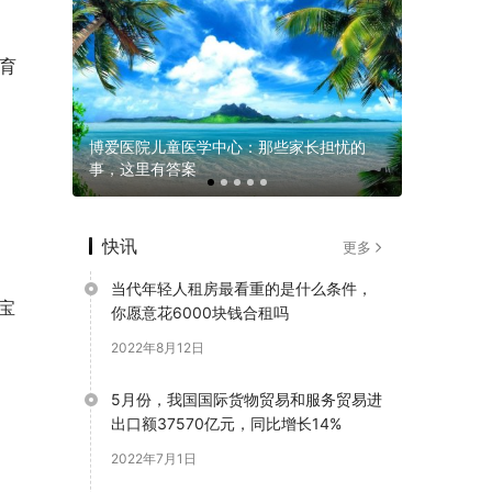
、
同育
，重新定
博爱医院儿童医学中心：那些家长担忧的
博爱医院
事，这里有答案
成长的“守
。
快讯
更多
当代年轻人租房最看重的是什么条件，
宝
你愿意花6000块钱合租吗
2022年8月12日
5月份，我国国际货物贸易和服务贸易进
出口额37570亿元，同比增长14%
2022年7月1日