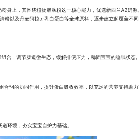
奶粉身上，其围绕植物脂肪粉这一核心能力，优选新西兰A2奶源
盐乳清粉以及丹麦阿拉α-乳白蛋白等全球原料，逐步建立起覆盖不
Joie巧儿宜Porto轻旅车新品上市
义“从0开始”的婴童出行体验
元*2组合，调节肠道微生态，缓解排便压力，稳固宝宝的睡眠状态
白组合*4的协同作用，提升蛋白吸收效率，以充足的营养支持助力
肠道环境，夯实宝宝自护力基础。