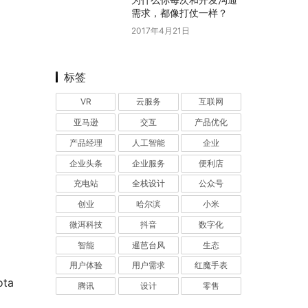
需求，都像打仗一样？
2017年4月21日
标签
VR
云服务
互联网
亚马逊
交互
产品优化
产品经理
人工智能
企业
企业头条
企业服务
便利店
充电站
全栈设计
公众号
创业
哈尔滨
小米
微洱科技
抖音
数字化
智能
暹芭台风
生态
用户体验
用户需求
红魔手表
ta 
腾讯
设计
零售