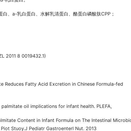
蛋白、a-乳白蛋白、水解乳清蛋白、酪蛋白磷酸肽CPP；
011 8 0019432.1)
e Reduces Fatty Acid Excretion in Chinese Formula-fed 
palmitate oil implications for infant health. PLEFA,
lmitate Content in lnfant Formula on The lntestinal Microbio
Piot Stuoy.J Pediatr Gastroenterl Nut. 2013