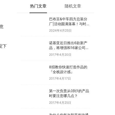
热门文章
随机文章
巴布豆&中车四方总装分
厂|活动圆满落幕！与时代
意
同行·见证新生
2024年4月25日
诺基亚近日推出6款新产
淀下
品，将增强和16家公司合
作，VR领域发力明显
2017年4月20日
8招教你快速打造作品的
『全栈设计感』
2017年4月17日
第一次负责从0到1的产品
时要注意哪几点？
2017年4月25日
为什么你每次和开发沟通