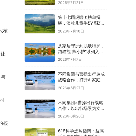
2026年7月21日
第十七届虎啸奖榜单揭
晓，澳牧儿童牛奶斩获母
婴亲子类优秀奖
代植
2026年7月10日
从家居守护到肌肤特护，
猫猫熊“熊小护”系列入局
，让
婴童敏肌洗护赛道
2026年7月7日
不同集团与曹操出行达成
脑与
战略合作，打开AI家庭生
态的想象空间
2026年6月27日
同
不同集团×曹操出行战略
合作：以出行场景为支
点，赋能家庭AI生态升级
2026年6月26日
的核
618科学选购指南：益高